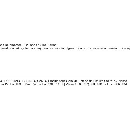
da no processo. Ex: José da Silva Barros
constante no cabeçalho ou rodapé do documento. Digitar apenas os números no formato do exe
 DO ESTADO ESPIRITO SANTO Procuradoria Geral do Estado do Espirito Santo: Av. Nossa
da Penha, 1590 - Barro Vermelho | 29057-550 | Vitoria / ES | (27) 3636-5050 / Fax:3636-5056